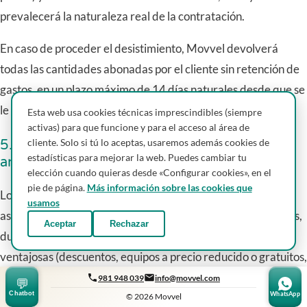
prevalecerá la naturaleza real de la contratación.
En caso de proceder el desistimiento, Movvel devolverá
todas las cantidades abonadas por el cliente sin retención de
gastos, en un plazo máximo de 14 días naturales desde que se
le comunique la decisión de desistir.
Esta web usa cookies técnicas imprescindibles (siempre
activas) para que funcione y para el acceso al área de
cliente. Solo si tú lo aceptas, usaremos además cookies de
5.3 Permanencia y penalización por baja
estadísticas para mejorar la web. Puedes cambiar tu
anticipada
elección cuando quieras desde «Configurar cookies», en el
pie de página.
Más información sobre las cookies que
Los contratos de fibra ofrecidos por Movvel pueden llevar
usamos
asociado un compromiso de permanencia de hasta 12 meses,
Aceptar
Rechazar
durante el cual el cliente puede haber recibido condiciones
ventajosas (descuentos, equipos a precio reducido o gratuitos,
instalación sin coste, etc.) a cambio de dicho compromiso.
981 948 039
info@movvel.com
💬
Chatbot
WhatsApp
© 2026 Movvel