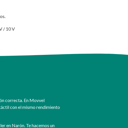
os.
IV / 10 V
ción correcta. En Movvel
táctil con el mismo rendimiento
taller en Narón. Te hacemos un