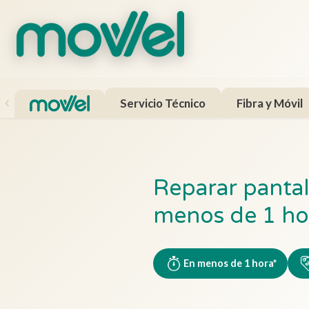
‹
Servicio Técnico
Fibra y Móvil
Reparar panta
menos de 1 ho
En menos de 1 hora*