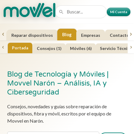
Mi Cuenta
‹
›
Blog
a
Reparar dispositivos
Empresas
Contacto
‹
›
Portada
Consejos (1)
Móviles (6)
Servicio Técnico 
Blog de Tecnología y Móviles |
Movvel Narón – Análisis, IA y
Ciberseguridad
Consejos, novedades y guías sobre reparación de
dispositivos, fibra y móvil, escritos por el equipo de
Movvel en Narón.