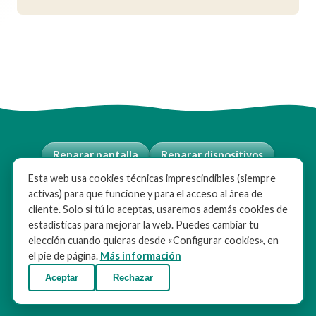
Reparar pantalla
Reparar dispositivos
Esta web usa cookies técnicas imprescindibles (siempre
Sobre nosotros
Contacto
Blog
activas) para que funcione y para el acceso al área de
Aviso legal
Instituciones
Empresas
cliente. Solo si tú lo aceptas, usaremos además cookies de
estadísticas para mejorar la web. Puedes cambiar tu
Política de Cookies
Mi cuenta
elección cuando quieras desde «Configurar cookies», en
Vende tu dispositivo
Trabaja con nosotros
el pie de página.
Más información
Aceptar
Rechazar
Configurar cookies