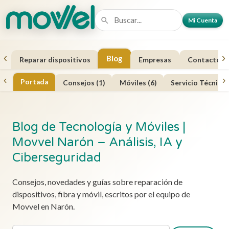
Mi Cuenta
‹
›
Blog
a
Reparar dispositivos
Empresas
Contacto
‹
›
Portada
Consejos (1)
Móviles (6)
Servicio Técnico 
Blog de Tecnología y Móviles |
Movvel Narón – Análisis, IA y
Ciberseguridad
Consejos, novedades y guías sobre reparación de
dispositivos, fibra y móvil, escritos por el equipo de
Movvel en Narón.