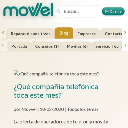
Mi Cuenta
‹
›
Blog
a
Reparar dispositivos
Empresas
Contacto
‹
›
Portada
Consejos (1)
Móviles (6)
Servicio Técnico 
¿Qué compañía telefónica
toca este mes?
por Movvel | 10-02-2020 | Todos los temas
La oferta de operadores de telefonía móvil y