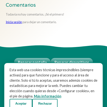
Comentarios
Todavía no hay comentarios. ¡Sé el primero!
Inicia sesión
para dejar un comentario.
Reparar pantalla
Reparar dispositivos
Esta web usa cookies técnicas imprescindibles (siempre
Sobre nosotros
Contacto
Blog
activas) para que funcione y para el acceso al área de
Aviso legal
Instituciones
Empresas
cliente. Solo si tú lo aceptas, usaremos además cookies de
estadísticas para mejorar la web. Puedes cambiar tu
Política de Cookies
Mi cuenta
elección cuando quieras desde «Configurar cookies», en
el pie de página.
Más información
Vende tu dispositivo
Trabaja con nosotros
Aceptar
Rechazar
Configurar cookies